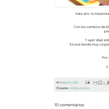
Este año Yo Missmita
Con los cambios de b
per
Y ayer dejé es
Es una tienda muy coqueta
Por 
y
en
enero 04, 2012
Etiquetas:
Albitas
,
broches
10 comentarios: