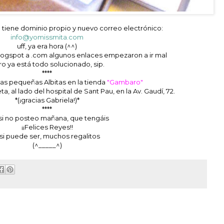
 tiene dominio propio y nuevo correo electrónico:
info@yomissmita.com
uff, ya era hora (^^)
logspot a .com algunos enlaces empezaron a ir mal
o ya está todo solucionado, sip.
****
tas pequeñas Albitas en la tienda
"Gambaro"
, al lado del hospital de Sant Pau, en la Av. Gaudí, 72.
*(¡gracias Gabriela!)*
****
si no posteo mañana, que tengáis
¡¡Felices Reyes!!
 si puede ser, muchos regalitos
(^_____^)