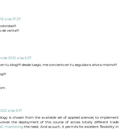
12 a las 17:27
loridas!!!
 de venta!!!
o de 2012 a las 5:27
n tu blog!!!! desde luego, me convierto en tu seguidora ahora mismo!!!
g!!!
com
022 a las 6:17
logy is chosen from the available set of applied sciences to implement
nvolves the deployment of this course of across totally different trade
NC machining
the need. And as such, it permits for excellent flexibility in