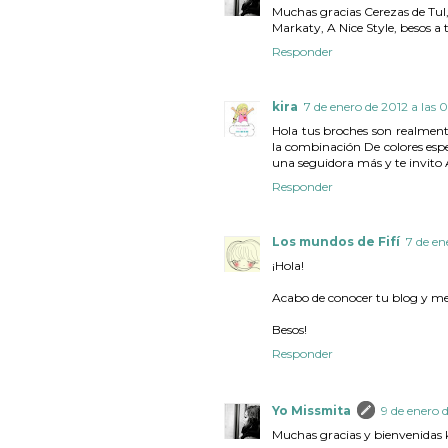
Muchas gracias Cerezas de Tul,
Markaty, A Nice Style, besos a 
Responder
kira
7 de enero de 2012 a las 0
Hola tus broches son realment
la combinación De colores espe
una seguidora más y te invito 
Responder
Los mundos de Fifí
7 de en
¡Hola!
Acabo de conocer tu blog y me 
Besos!
Responder
Yo Missmita
9 de enero d
Muchas gracias y bienvenidas ki