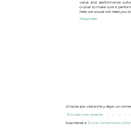
value and performance outco
crucial to make sure it perfo
help we would not need you to
Responder
¡Gracias por visitarme y dejar un come
Entrada más reciente
Suscribirse a:
Enviar comentarios (Ato