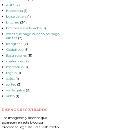
Aura
(2)
Barcelona
(1)
bolsa de tela
(1)
broches
(34)
broches encadenados
(1)
cosas que hago cuando no hago
albitas
(7)
fotografía
(2)
Godofredo
(5)
ilustraciones
(11)
materiales
(2)
mercadillo
(1)
regalo
(1)
sellos
(1)
sorteo
(3)
va de gatos
(8)
video
(1)
DISEÑOS REGISTRADOS
Las imágenes y diseños que
aparecen en este blog son
propiedad legal de Lidia Kishimoto