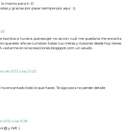
 lo mismo para ti :D
todas y gracias por pasar siempre por aquí. :))
:53
e bonitos si tuviera que escojer no se con cuál me quedaría me encanta
ro que este año se cumplan todas tus metas y ilusiones desde hoy tienes
A visitarme en kiracreacciones.blogspot.com un saludo.
ero de 2012 a las 21:02
ha encantado todo lo que haces. Te sigo para no perder detalle.
e 2012 a las 11:28
r@ y Fefi :)