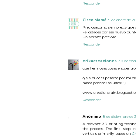
Responder
Circo Mamá
9 de enero de 20
Preciosacomo siempre...y que co
Felicidades por ese nuevo punto
Un abrazo preciosa.
Responder
erikacreaciones
30 de ener
que hermosas cosas encuentro e
ojala puedas pasarte por mi blo
hasta pronto!! saludos!! :)
www.creationsrain.blogspot.
Responder
Anónimo
8 de diciembre de 2
A relevant 3D printing techno
the process. The final step i
verticals primarily based on
C