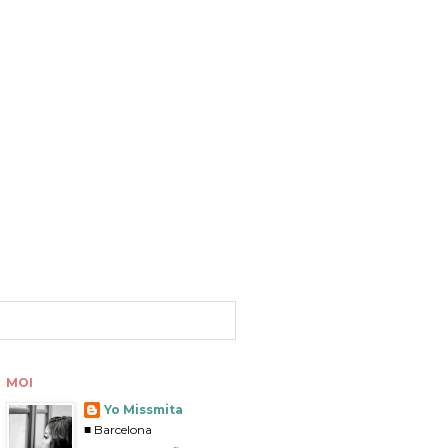
MOI
Yo Missmita
■ Barcelona