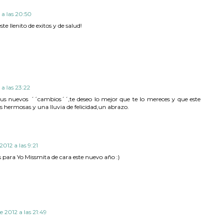
 a las 20:50
te llenito de exitos y de salud!
 a las 23:22
tus nuevos ´´cambios´´,te deseo lo mejor que te lo mereces y que este
 hermosas y una lluvia de felicidad,un abrazo.
2012 a las 9:21
 para Yo Missmita de cara este nuevo año :)
e 2012 a las 21:49