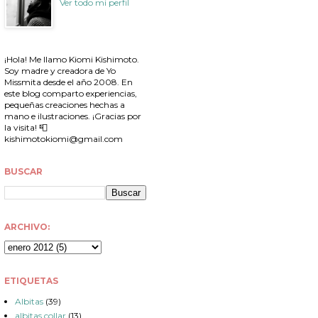
Ver todo mi perfil
¡Hola! Me llamo Kiomi Kishimoto.
Soy madre y creadora de Yo
Missmita desde el año 2008. En
este blog comparto experiencias,
pequeñas creaciones hechas a
mano e ilustraciones. ¡Gracias por
la visita! 📮
kishimotokiomi@gmail.com
BUSCAR
ARCHIVO:
ETIQUETAS
Albitas
(39)
albitas collar
(13)