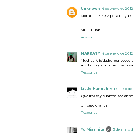
Unknown
4 de enero de 2012
Kiomi! Feliz 2012 para ti! Que es
Muuuuuak
Responder
MARKATY
4 de enero de 2012
Muchas felicidades por todos 
año te traiga muchisimas cosas
Responder
Little Hannah
5 de enero de 
Qué lindas y cuántos adelantos
Un beso grande!
Responder
Yo Missmita
5 de enero d