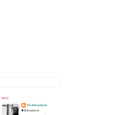
MOI
Yo Missmita
■ Barcelona