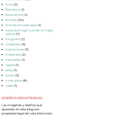
Aura
(2)
Barcelona
(1)
bolsa de tela
(1)
broches
(34)
broches encadenados
(1)
cosas que hago cuando no hago
albitas
(7)
fotografía
(2)
Godofredo
(5)
ilustraciones
(11)
materiales
(2)
mercadillo
(1)
regalo
(1)
sellos
(1)
sorteo
(3)
va de gatos
(8)
video
(1)
DISEÑOS REGISTRADOS
Las imágenes y diseños que
aparecen en este blog son
propiedad legal de Lidia Kishimoto