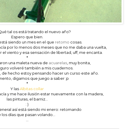
¿Qué tal os está tratando el nuevo año?
Espero que bien.
está siendo un mes en el que
retomo
cosas.
 Hacía por lo menos dos meses que no me daba una vuelta,
 el viento y esa sensación de libertad, uff, me encanta.
*
aron una maleta nueva de
acuarelas
, muy bonita,
eguro volveré también a mis cuadernos.
, de hecho estoy pensando hacer un curso este año.
nto, digamos que juego a saber ;p
*
Y las
Albitas collar
cía y me hace ilusión estar nuevamente con la madera,
las pinturas, el barniz...
: )
general así está siendo mi enero: retomando
y los días que pasan volando...
...