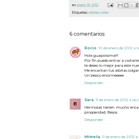
en
enero 10, 2012
Etiquetas:
albitas collar
6 comentarios:
Rocio
10 de enero de 2012 a l
Hola guapiiiisima!!!
Por fin puedo entrar a visitarte j
te deseo lo mejor para este nue
Me encantan tus albitas colgant
Un besico enormeeeee
Responder
Sara
11 de enero de 2012 a las 
Hermosas tienen mucho encanta
prosperidad. Besos.
Responder
Mimeta
11 de enero de 2012 a l