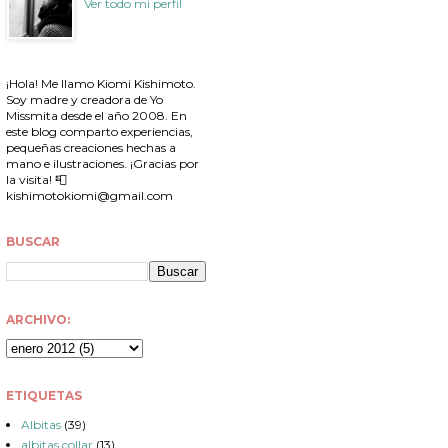
Ver todo mi perfil
¡Hola! Me llamo Kiomi Kishimoto.
Soy madre y creadora de Yo
Missmita desde el año 2008. En
este blog comparto experiencias,
pequeñas creaciones hechas a
mano e ilustraciones. ¡Gracias por
la visita! 📮
kishimotokiomi@gmail.com
BUSCAR
ARCHIVO:
ETIQUETAS
Albitas
(39)
albitas collar
(13)