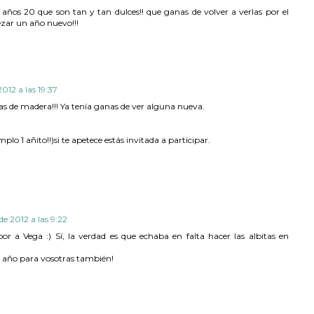
re años 20 que son tan y tan dulces!! que ganas de volver a verlas por el
ezar un año nuevo!!!
2012 a las 19:37
as de madera!!! Ya tenía ganas de ver alguna nueva.
lo 1 añito!!)si te apetece estás invitada a participar.
de 2012 a las 9:22
r a Vega :) Sí, la verdad es que echaba en falta hacer las albitas en
o año para vosotras también!