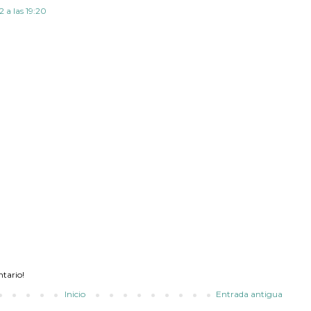
2 a las 19:20
ntario!
Inicio
Entrada antigua