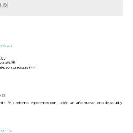
as 19:40
ijiji
vo año!!!!
e, son preciosas (^.^)
9:53
, feliz retorno, esperemos con ilusión un año nuevo lleno de salud y
as 11:14