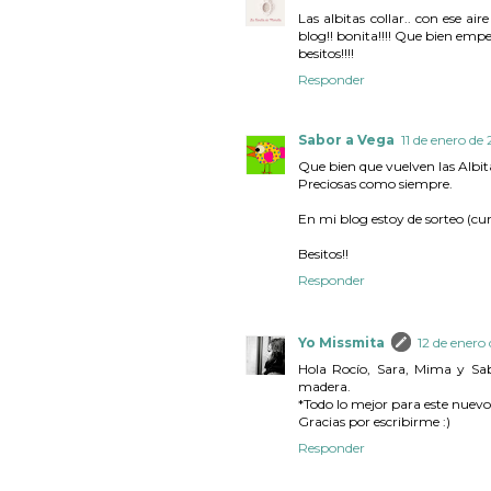
Las albitas collar.. con ese ai
blog!! bonita!!!! Que bien emp
besitos!!!!
Responder
Sabor a Vega
11 de enero de 
Que bien que vuelven las Albit
Preciosas como siempre.
En mi blog estoy de sorteo (cump
Besitos!!
Responder
Yo Missmita
12 de enero 
Hola Rocío, Sara, Mima y Sabo
madera.
*Todo lo mejor para este nuev
Gracias por escribirme :)
Responder