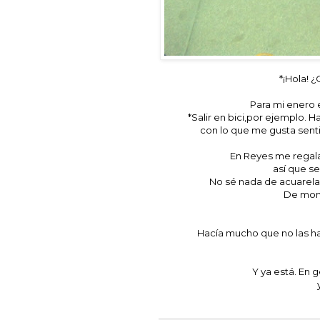
*¡Hola! 
Para mi enero 
*Salir en bici,por ejemplo.
con lo que me gusta sentir
En Reyes me regal
así que s
No sé nada de acuarela
De mome
Hacía mucho que no las ha
Y ya está. En 