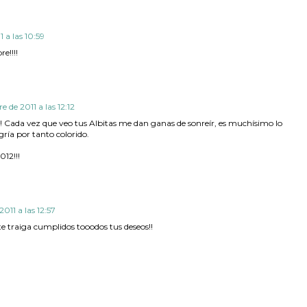
 a las 10:59
e!!!!
e de 2011 a las 12:12
Cada vez que veo tus Albitas me dan ganas de sonreír, es muchísimo lo
ría por tanto colorido.
012!!!
2011 a las 12:57
 te traiga cumplidos tooodos tus deseos!!