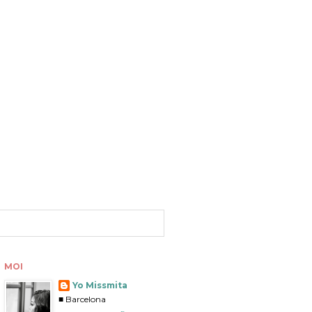
MOI
Yo Missmita
■ Barcelona