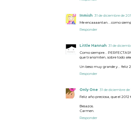
Inmish
31 de diciembre de 2011
Me encaaaantan....como siempr
Responder
Little Hannah
31 de diciembr
Como siempre... PERFECTAS!!! 
que transmiten, sobre todo aleg
Un beso muy grande y... feliz 2
Responder
Only One
31 de diciembre de 
Feliz año preciosa, que el 2012
Besazos.
Carmen.
Responder