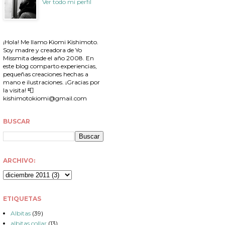
Ver todo mi perfil
¡Hola! Me llamo Kiomi Kishimoto.
Soy madre y creadora de Yo
Missmita desde el año 2008. En
este blog comparto experiencias,
pequeñas creaciones hechas a
mano e ilustraciones. ¡Gracias por
la visita! 📮
kishimotokiomi@gmail.com
BUSCAR
ARCHIVO:
ETIQUETAS
Albitas
(39)
albitas collar
(13)