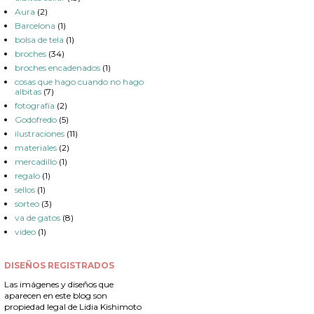
Aura
(2)
Barcelona
(1)
bolsa de tela
(1)
broches
(34)
broches encadenados
(1)
cosas que hago cuando no hago
albitas
(7)
fotografía
(2)
Godofredo
(5)
ilustraciones
(11)
materiales
(2)
mercadillo
(1)
regalo
(1)
sellos
(1)
sorteo
(3)
va de gatos
(8)
video
(1)
DISEÑOS REGISTRADOS
Las imágenes y diseños que
aparecen en este blog son
propiedad legal de Lidia Kishimoto