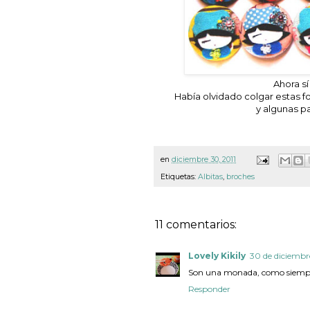
Ahora sí
Había olvidado colgar estas fo
y algunas pa
en
diciembre 30, 2011
Etiquetas:
Albitas
,
broches
11 comentarios:
Lovely Kikily
30 de diciembre
Son una monada, como siempre 
Responder