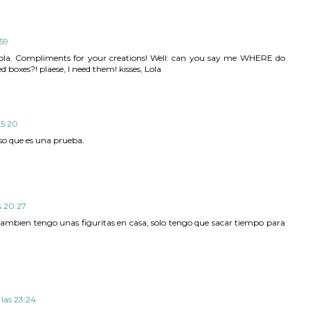
:59
ola. Compliments for your creations! Well: can you say me WHERE do
ed boxes?! plaese, I need them! kisses, Lola
15:20
so que es una prueba.
as 20:27
ambien tengo unas figuritas en casa, solo tengo que sacar tiempo para
 las 23:24