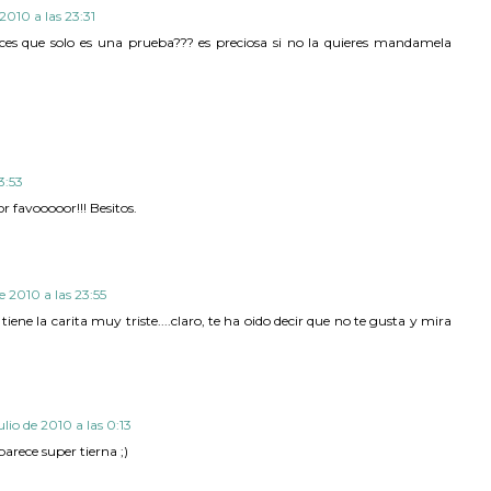
 2010 a las 23:31
 dices que solo es una prueba??? es preciosa si no la quieres mandamela
3:53
r favooooor!!! Besitos.
de 2010 a las 23:55
iene la carita muy triste....claro, te ha oido decir que no te gusta y mira
ulio de 2010 a las 0:13
parece super tierna ;)