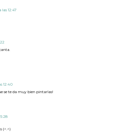
a las 12:47
:22
canta.
as 12:40
e se te da muy bien pintarlas!
15:28
 (^.^)