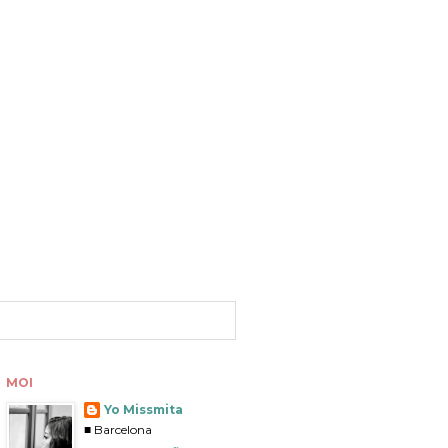
MOI
Yo Missmita
■ Barcelona