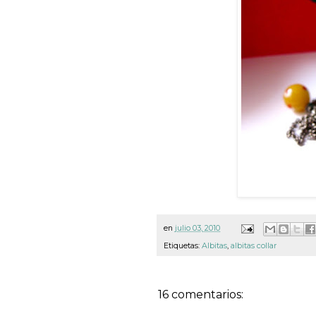
en
julio 03, 2010
Etiquetas:
Albitas
,
albitas collar
16 comentarios: