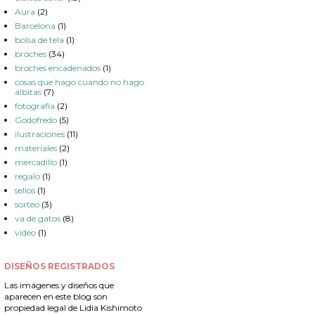
Aura
(2)
Barcelona
(1)
bolsa de tela
(1)
broches
(34)
broches encadenados
(1)
cosas que hago cuando no hago
albitas
(7)
fotografía
(2)
Godofredo
(5)
ilustraciones
(11)
materiales
(2)
mercadillo
(1)
regalo
(1)
sellos
(1)
sorteo
(3)
va de gatos
(8)
video
(1)
DISEÑOS REGISTRADOS
Las imágenes y diseños que
aparecen en este blog son
propiedad legal de Lidia Kishimoto