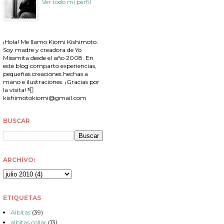
Ver todo mi perfil
¡Hola! Me llamo Kiomi Kishimoto.
Soy madre y creadora de Yo
Missmita desde el año 2008. En
este blog comparto experiencias,
pequeñas creaciones hechas a
mano e ilustraciones. ¡Gracias por
la visita! 📮
kishimotokiomi@gmail.com
BUSCAR
ARCHIVO:
ETIQUETAS
Albitas
(39)
albitas collar
(13)