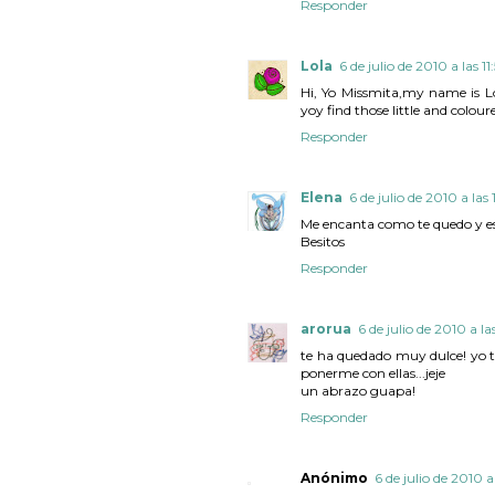
Responder
Lola
6 de julio de 2010 a las 11
Hi, Yo Missmita,my name is L
yoy find those little and colour
Responder
Elena
6 de julio de 2010 a las 
Me encanta como te quedo y e
Besitos
Responder
arorua
6 de julio de 2010 a l
te ha quedado muy dulce! yo t
ponerme con ellas...jeje
un abrazo guapa!
Responder
Anónimo
6 de julio de 2010 a