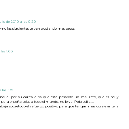
ulio de 2010 a las 0:20
como las siguientes te van gustando mas,besos
 las 1:08
 las 1:39
nque...por su carita diria que esta pasando un mal rato, que es muy
 para enseñarselas a todo el mundo, no le va. Pobrecita....
abaja sobretodo el refuerzo positivo para que tengan más coraje ante la