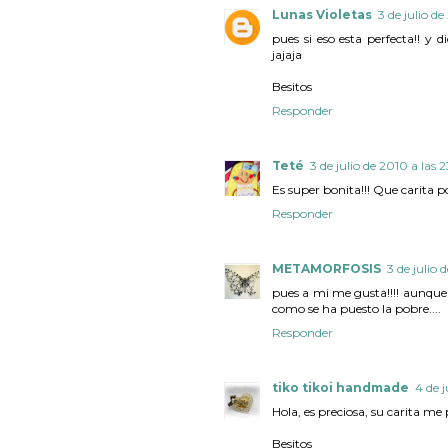
Lunas Violetas
3 de julio de
pues si eso esta perfecta!! y
jajaja
Besitos
Responder
Teté
3 de julio de 2010 a las 2
Es super bonita!!! Que carita po
Responder
METAMORFOSIS
3 de julio 
pues a mi me gusta!!!! aunque t
como se ha puesto la pobre....
Responder
tiko tikoi handmade
4 de j
Hola, es preciosa, su carita me 
Besitos